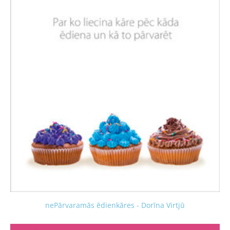
nePārvaramās ēdienkāres - Dorīna Virtjū