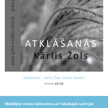
Atklāšanās - Kārlis Žols, Gunta Šmidre
€10.00
€8.00
Meklējiet mūsu izdevumus arī labākajās Latvijas