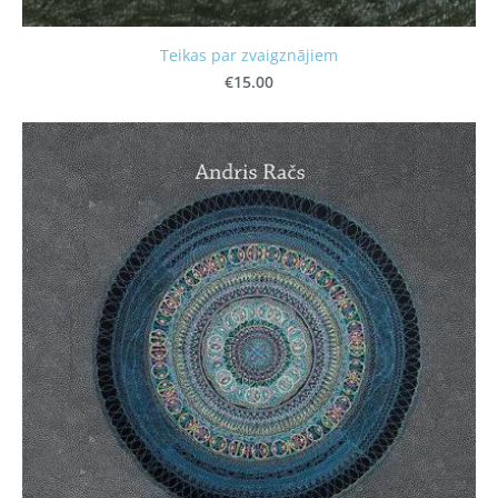
Teikas par zvaigznājiem
€15.00