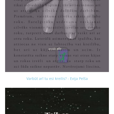
Varbūt arī tu esi kreilis? - Evija Pelša