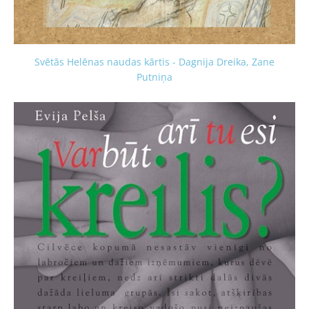
Svētās Helēnas naudas kārtis - Dagnija Dreika, Zane
Putniņa