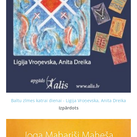
Baltu zīmes katrai dienai - Ligija Vroņevska, Anita Dreika
Izpārdots