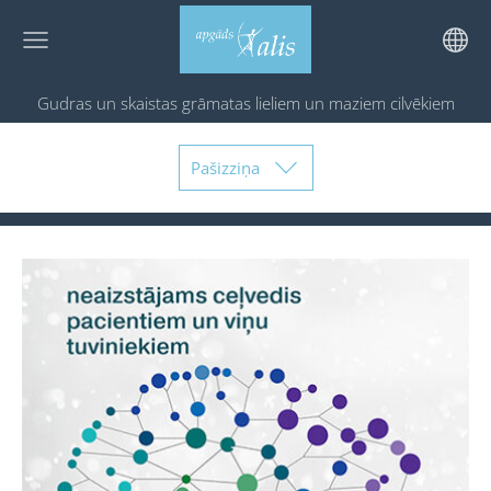
Gudras un skaistas grāmatas
lieliem un maziem cilvēkiem
Pašizziņa