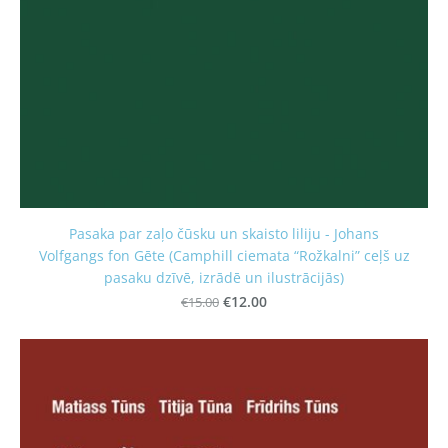
Pasaka par zaļo čūsku un skaisto liliju - Johans
Volfgangs fon Gēte (Camphill ciemata “Rožkalni” ceļš uz
pasaku dzīvē, izrādē un ilustrācijās)
€15.00
€12.00