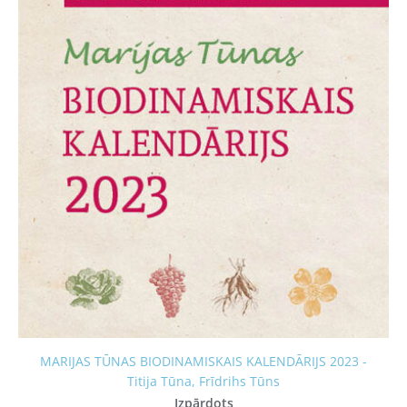
MARIJAS TŪNAS BIODINAMISKAIS KALENDĀRIJS 2023 -
Titija Tūna, Frīdrihs Tūns
Izpārdots