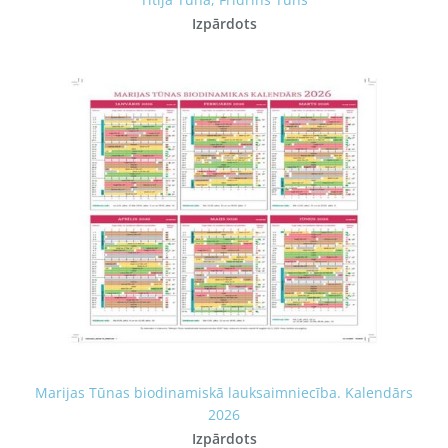
Titija Tūna, Frīdrihs Tūns
Izpārdots
Marijas Tūnas biodinamiskā lauksaimniecība. Kalendārs
2026
Izpārdots