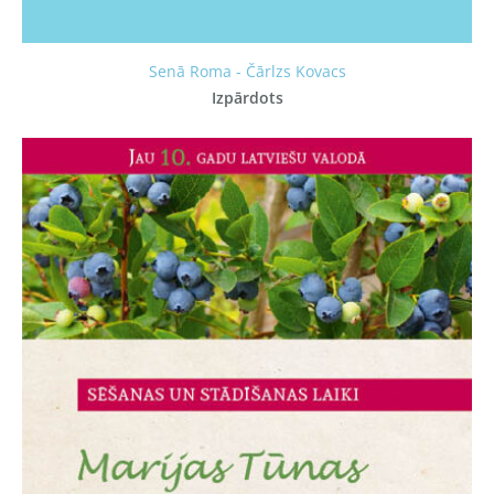
Senā Roma - Čārlzs Kovacs
Izpārdots