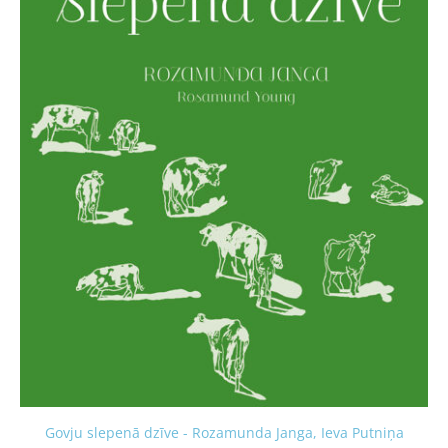
Govju slepenā dzīve - Rozamunda Janga, Ieva Putniņa