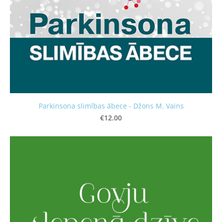
Parkinsona slimības ābece - Džons M. Vains
€12.00