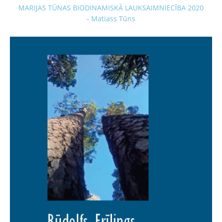
MARIJAS TŪNAS BIODINAMISKĀ LAUKSAIMNIECĪBA 2020
- Matiass Tūns