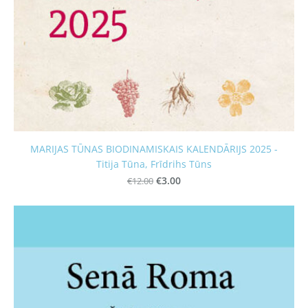
MARIJAS TŪNAS BIODINAMISKAIS KALENDĀRIJS 2025 -
Titija Tūna, Frīdrihs Tūns
€12.00
€3.00