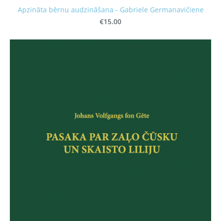
Apzināta bērnu audzināšana - Gabriele Germanavičiene
€15.00