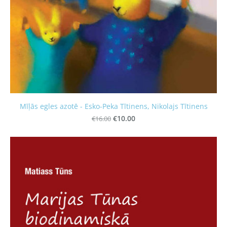
Mīļās egles azotē - Esko-Peka Tītinens, Nikolajs Tītinens
€16.00
€10.00