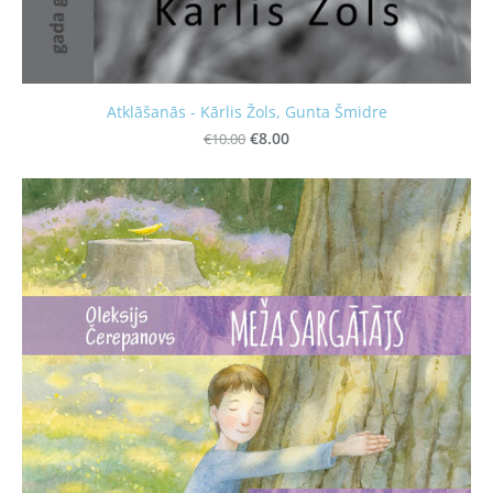
Atklāšanās - Kārlis Žols, Gunta Šmidre
€10.00
€8.00