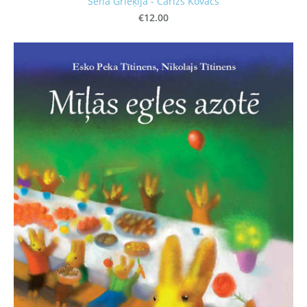
Senā Grieķija - Čārlzs Kovacs
€12.00