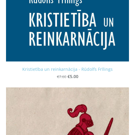
Kristietība un reinkarnācija - Rūdolfs Frīlings
€7.60
€5.00