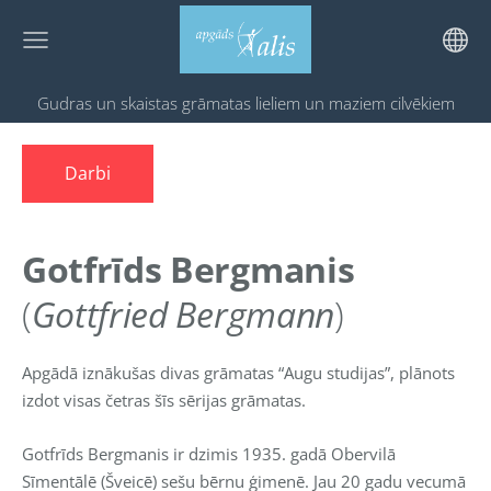
Gudras un skaistas grāmatas
lieliem un maziem cilvēkiem
Darbi
Gotfrīds Bergmanis
(
Gottfried Bergmann
)
Apgādā iznākušas divas grāmatas “Augu studijas”, plānots
izdot visas četras šīs sērijas grāmatas.
Gotfrīds Bergmanis ir dzimis 1935. gadā Obervilā
Sīmentālē (Šveicē) sešu bērnu ģimenē. Jau 20 gadu vecumā