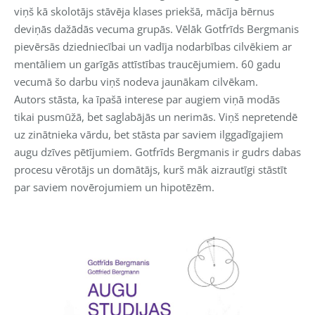
viņš kā skolotājs stāvēja klases priekšā, mācīja bērnus
deviņās dažādās vecuma grupās. Vēlāk Gotfrīds Bergmanis
pievērsās dziedniecībai un vadīja nodarbības cilvēkiem ar
mentāliem un garīgās attīstības traucējumiem. 60 gadu
vecumā šo darbu viņš nodeva jaunākam cilvēkam.
Autors stāsta, ka īpašā interese par augiem viņā modās
tikai pusmūžā, bet saglabājās un nerimās. Viņš nepretendē
uz zinātnieka vārdu, bet stāsta par saviem ilggadīgajiem
augu dzīves pētījumiem. Gotfrīds Bergmanis ir gudrs dabas
procesu vērotājs un domātājs, kurš māk aizrautīgi stāstīt
par saviem novērojumiem un hipotēzēm.