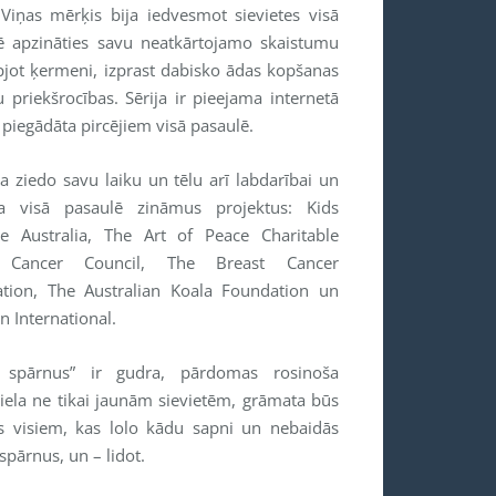
. Viņas mērķis bija iedvesmot sievietes visā
ē apzināties savu neatkārtojamo skaistumu
pjot ķermeni, izprast dabisko ādas kopšanas
u priekšrocības. Sērija ir pieejama internetā
 piegādāta pircējiem visā pasaulē.
a ziedo savu laiku un tēlu arī labdarībai un
ta visā pasaulē zināmus projektus: Kids
ne Australia, The Art of Peace Charitable
, Cancer Council, The Breast Cancer
tion, The Australian Koala Foundation un
n International.
t spārnus” ir gudra, pārdomas rosinoša
iela ne tikai jaunām sievietēm, grāmata būs
ts visiem, kas lolo kādu sapni un nebaidās
 spārnus, un – lidot.