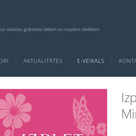
un skaistas grāmatas
lieliem un maziem cilvēkiem
ORI
AKTUALITĀTES
E-VEIKALS
KONTA
Iz
Mi