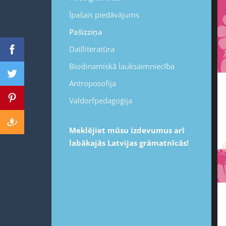
Īpašais piedāvājums
Pašizziņa
Daiļliteratūra
Biodinamiskā lauksaimniecība
Antroposofija
Valdorfpedagoģija
Meklējiet mūsu izdevumus arī
labākajās Latvijas grāmatnīcās!