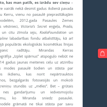
to, kas man patīk, es izrādu sev cieņu
–
īze vairāk nekā desmit gadus ikdienā pavada
u Kerru, vienu no pasaulē pieprasītākajām
modelēm, 2012.gada Pasaules Zemes
s vēstnieci,
Victoria’s Secret
eņģeļa,
Prada,
un citu zīmola
seju
,
KoalaFoundation
un
pline
labadarības fondu atbalstītāju, kā arī
ijā populārās ekoloģiskās kosmētikas līnijas
ganic
radītāju. Mirandas Kerras
ogrāfija „Izplet spārnus” atspoguļo nebūt ne
 14 gadus jaunas meitenes ceļu uz atzinību
ās modes pasaulē šodien un stāsta par
es ikdienu, kas norit nepārtrauktos
mos, bezgalgarās fotosesijās un mokoši
treniņu stundās uz „mēles”. Bet – grūtais
 nes gandarījumu un iedvesmojošu
tumu, ko Miranda sniedz pasaulei.
odele grāmatā ne tikai stāsta par savu