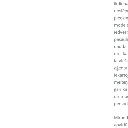
ikdien
noslēp
piedzim
mode
iedves
pasauli
daudz 
un kar
latvie
aģent
iekār
meiteņ
gan kā 
un mud
personī
Mirand
apvidū