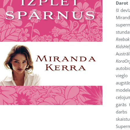
Darot 
šī dev
Mirand
super
stunda
Reebok
KidsHel
Austrāl
KoraOr
autobi
vieglo
augst
model
ceļoju
garās 
darbs
skais
Superm