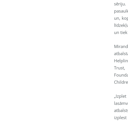
sēriju
pasaul
un, ko
līdzekļ
un tiek
Mirand
atbals
Helpli
Trust
Founda
Childre
„Izple
lasāmv
atbals
izplest