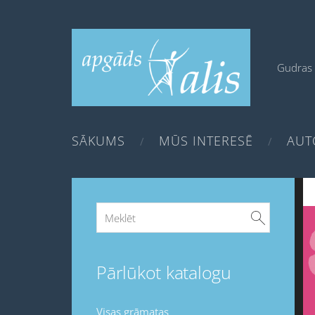
Gudras 
SĀKUMS
MŪS INTERESĒ
AUT
Pārlūkot katalogu
Visas grāmatas