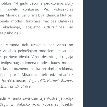
notikusi 14 gadu vecumā pēc uzvaras
Dolly
e
modeļu konkursā. Pēc vidusskolas
as Miranda, vēl pirms bija izlēmusi kļūt par
ionālu modeli, turpināja mācības Dabiskās
s akadēmijā, apgūstot uzturzinības un
as psiholoģiju.
an Miranda tiek uzskatīta par vienu no
ē vislabāk pelnošajām modelēm un jaunas
es pozitīvo ideālu. Viņas desmit gadu ilgajā
ā ietilpst augsta līmeņa modes skates, modes
slas fotouzņēmumi, kā arī darbs reklāmā,
ijā un presē. Mirandas attēli redzami arī uz
 žurnālu, tostarp
Vogue
,
GQ
,
Harper’s Bazaar
,
 Stone
un
ID
, vākiem.
adā Miranda savā dzimtajā Austrālijā radīja
rganics
, dabisko ādas kopšanas līdzekļu