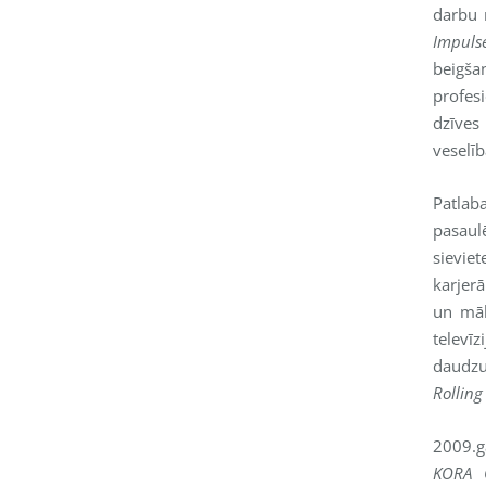
darbu 
Impuls
beigšan
profes
dzīve
veselīb
Patlab
pasaul
sieviet
karjer
un māk
televīz
daudzu
Rolling
2009.g
KORA O