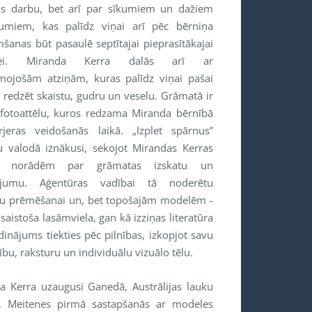
as darbu, bet arī par sīkumiem un dažiem
umiem, kas palīdz viņai arī pēc bērniņa
šanas būt pasaulē septītajai pieprasītākajai
lei. Miranda Kerra dalās arī ar
mojošām atziņām, kuras palīdz viņai pašai
 redzēt skaistu, gudru un veselu. Grāmatā ir
fotoattēlu, kuros redzama Miranda bērnībā
jeras veidošanās laikā. „Izplet spārnus”
šu valodā iznākusi, sekojot Mirandas Kerras
a norādēm par grāmatas izskatu un
tojumu. Aģentūras vadībai tā noderētu
u prēmēšanai un, bet topošajām modelēm -
saistoša lasāmviela, gan kā izziņas literatūra
inājums tiekties pēc pilnības, izkopjot savu
bu, raksturu un individuālu vizuālo tēlu.
a Kerra uzaugusi Ganedā, Austrālijas lauku
. Meitenes pirmā sastapšanās ar modeles