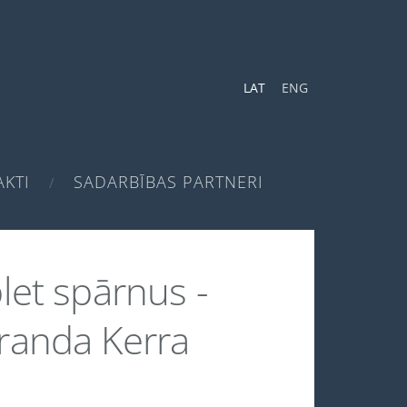
LAT
ENG
KTI
SADARBĪBAS PARTNERI
plet spārnus -
randa Kerra