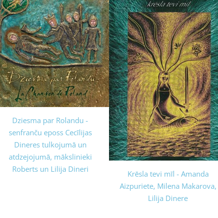
Dziesma par Rolandu -
senfranču eposs Cecīlijas
Dineres tulkojumā un
atdzejojumā, mākslinieki
Roberts un Lilija Dineri
Krēsla tevi mīl - Amanda
Aizpuriete, Milena Makarova,
Lilija Dinere