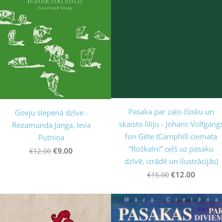
Pasaka par zaļo čūsku un
Govju slepenā dzīve -
skaisto liliju - Johans Volfgang
Rozamunda Janga, Ieva
fon Gēte (Camphill ciemata
Putniņa
“Rožkalni” ceļš uz pasaku
€9.00
€12.00
dzīvē, izrādē un ilustrācijās)
€12.00
€15.00