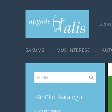
Gudras 
SĀKUMS
MŪS INTERESĒ
AUT
Pārlūkot katalogu
Visas grāmatas