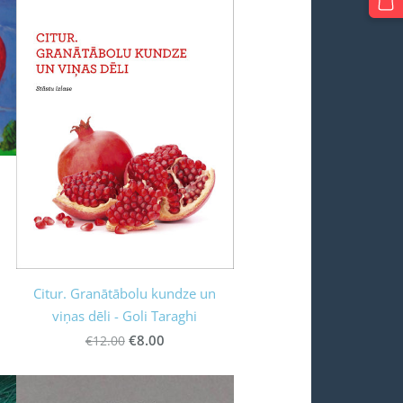
Citur. Granātābolu kundze un
viņas dēli - Goli Taraghi
€8.00
€12.00