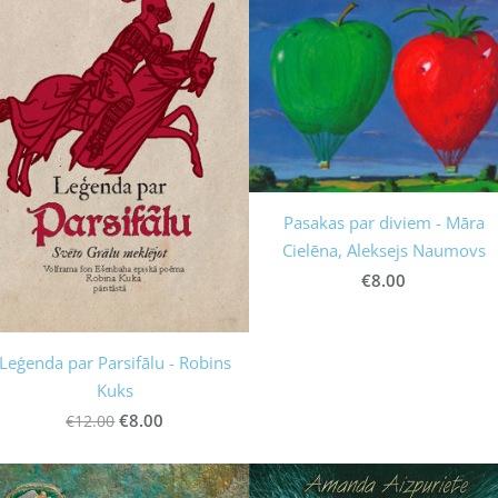
Pasakas par diviem - Māra
Cielēna, Aleksejs Naumovs
€8.00
Leģenda par Parsifālu - Robins
Kuks
€8.00
€12.00