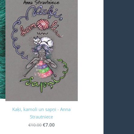
Kaķi, kamoli un sapņi - Anna
Strautniece
€7.00
€10.00