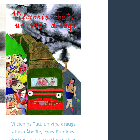
Vilcieniņš Tutū un viņa draugs
- Rasa Ābelīte, Ievas Putniņas
ilustrācijas un mākslinieciskais