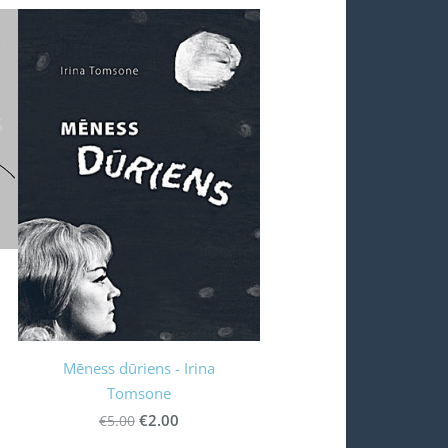
Mēness dūriens - Irina
Tomsone
€2.00
€5.00