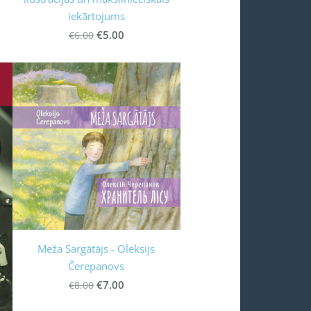
iekārtojums
€5.00
€6.00
Meža Sargātājs - Oleksijs
Čerepanovs
€7.00
€8.00