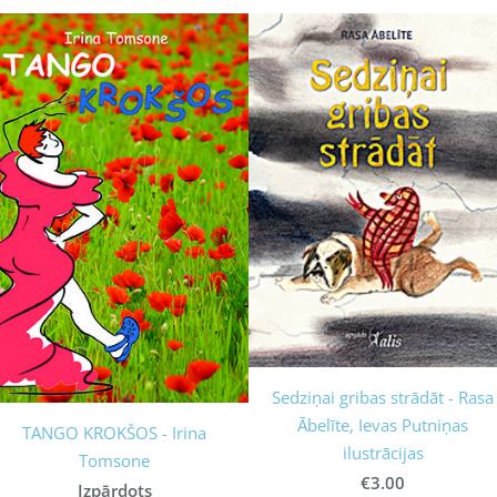
Sedziņai gribas strādāt - Rasa
Ābelīte, Ievas Putniņas
TANGO KROKŠOS - Irina
ilustrācijas
Tomsone
€3.00
Izpārdots