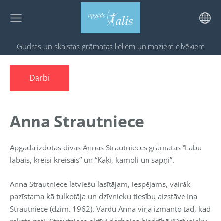
Gudras un skaistas grāmatas
lieliem un maziem cilvēkiem
Darbi
Anna Strautniece
Apgādā izdotas divas Annas Strautnieces grāmatas “Labu
labais, kreisi kreisais” un “Kaķi, kamoli un sapņi”.
Anna Strautniece latviešu lasītājam, iespējams, vairāk
pazīstama kā tulkotāja un dzīvnieku tiesību aizstāve Ina
Strautniece (dzim. 1962). Vārdu Anna viņa izmanto tad, kad
raksta pati. Strautniece aktīvi darbojas biedrībā “Dzīvnieku