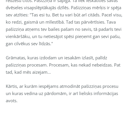
redzēšu citos. Pašizziņa ir sāpīga. Tā liek ieskatīties savas
dvēseles visapslēptākajās dzīlēs. Pašizziņas mērķis ir spēja
sev atzīties: "Tas esi tu. Bet tu vari būt arī citāds. Pacel visu,
ko redzi, gaismā un mīlestībā. Tad tas pārvērtīsies. Tava
pašizziņa atņems tev bailes pašam no sevis, tā padarīs tevi
vienkāršāku, un tu netiesājot spēsi pieņemt gan sevi pašu,
gan cilvēkus sev līdzās."
Grāmatas, kuras izdodam un iesakām izlasīt, palīdz
pašizziņas procesam. Procesam, kas nekad nebeidzas. Pat
tad, kad mēs aizejam…
Kārtis, ar kurām iespējams atmodināt pašizziņas procesu
un kuras vedina uz pārdomām, ir arī lielisks informācijas
avots.