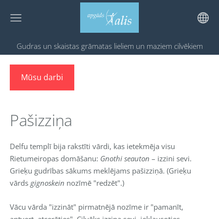
Gudras un skaistas grāmatas
lieliem un maziem cilvēkiem
Mūsu darbi
Pašizziņa
Delfu templī bija rakstīti vārdi, kas ietekmēja visu
Rietumeiropas domāšanu:
Gnothi seauton
– izzini sevi.
Grieķu gudrības sākums meklējams pašizziņā. (Grieķu
vārds
gignoskein
nozīmē "redzēt".)
Vācu vārda "izzināt" pirmatnējā nozīme ir "pamanīt,
aptvert, atcerēties". Cilvēks izzina sevi, ieklausoties,