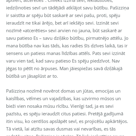
iedziļinoties sevī un tādējādi atklājot savu būtību. Pašizziņa
ir saistīta ar spēju būt saskarē ar sevi pašu, proti, spēju
ieraudzīt ne tikai ārējo, bet arī iekšējo sevi. Izzināt sevi
nozīmē «atcerēties» sevi arvien no jauna, būt saskarē ar
savu patieso Es – savu dziļāko būtību, pirmatnējo attēlu. Jo
mana būtība nav kas tāds, kas radies šīs dzīves laikā, tas ir
sensens un patiess manas līdzības attēls. Pats sevi izzināt
varu vien tad, kad savu patieso Es spēju piedzīvot. Nav
jēgas to pētīt no ārpuses. Man jāiespiežas savā dziļākajā
būtībā un jāsaplūst ar to.
Pašizziņa nozīmē novērot domas un jūtas, emocijas un
kaislības, vēlmes un vajadzības, kas uzvirmo mūsos un
bieži vien nosaka mūsu rīcību. Vienīgi tad, ja es sevi
pazīstu, es spēju ieraudzīt citus patiesi. Pretējā gadījumā
itin visu, ko centīšos apslāpēt sevī, es projicēšu apkārtējos.
Tā vietā, lai atzītu savas dusmas vai nevarības, es tās