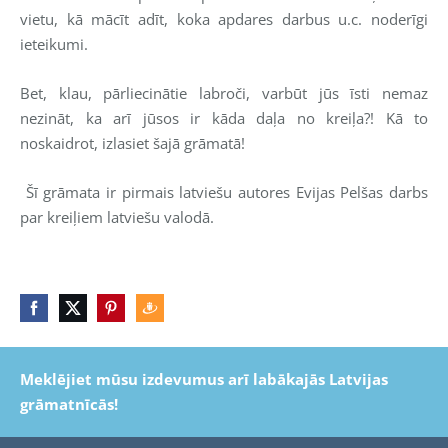
vietu, kā mācīt adīt, koka apdares darbus u.c. noderīgi
ieteikumi.
Bet, klau, pārliecinātie labroči, varbūt jūs īsti nemaz
nezināt, ka arī jūsos ir kāda daļa no kreiļa?! Kā to
noskaidrot, izlasiet šajā grāmatā!
Šī grāmata ir pirmais latviešu autores Evijas Pelšas darbs
par kreiļiem latviešu valodā.
Meklējiet mūsu izdevumus arī labākajās Latvijas
grāmatnīcās!