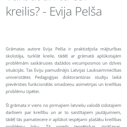
kreilis? - Evija Pelša
Grāmatas autore Evija Pelša ir praktizējoša mājturības
skolotāja, turklāt kreile, tādēļ ar grāmatā aplūkotajām
problēmām saskārusies dažādos vecumposmos un dzīves
situācijās. Tas Eviju pamudinājis Latvijas Lauksaimniecības
universitātes Pedagoģijas doktorantūras studiju laikā
pievērsties funkcionālās smadzeņu asimetrijas un kreilības
problēmu izpētei.
Šī grāmata ir viens no pirmajiem latviešu valodā izdotajiem
darbiem par kreilību un ar to saistītajiem jautājumiem,
tādēļ tās pamatiecere ir aplūkot iespējami plašāku kreilības
problēmu loku. Tā sniedz teorētiskas zināšanas,