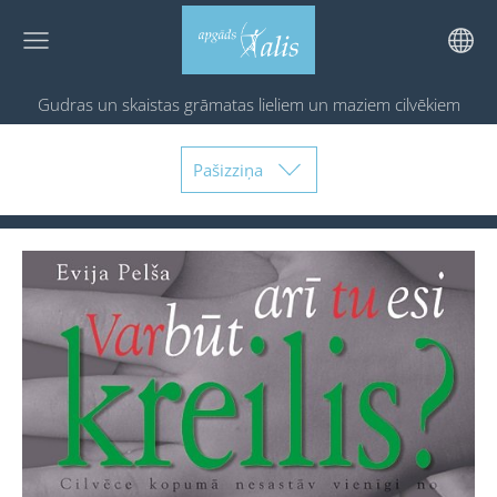
Gudras un skaistas grāmatas
lieliem un maziem cilvēkiem
Pašizziņa