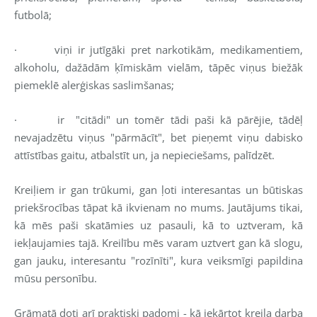
futbolā;
·
viņi ir jutīgāki pret narkotikām, medikamentiem,
alkoholu, dažādām ķīmiskām vielām, tāpēc viņus biežāk
piemeklē alerģiskas saslimšanas;
·
ir
"citādi" un tomēr tādi paši kā pārējie, tādēļ
nevajadzētu viņus "pārmācīt", bet pieņemt viņu dabisko
attīstības gaitu, atbalstīt un, ja nepieciešams, palīdzēt.
Kreiļiem ir gan trūkumi, gan ļoti interesantas un būtiskas
priekšrocības tāpat kā ikvienam no mums. Jautājums tikai,
kā mēs paši skatāmies uz pasauli, kā to uztveram, kā
iekļaujamies tajā. Kreilību mēs varam uztvert gan kā slogu,
gan jauku, interesantu "rozīnīti", kura veiksmīgi papildina
mūsu personību.
Grāmatā doti arī praktiski padomi - kā iekārtot kreiļa darba