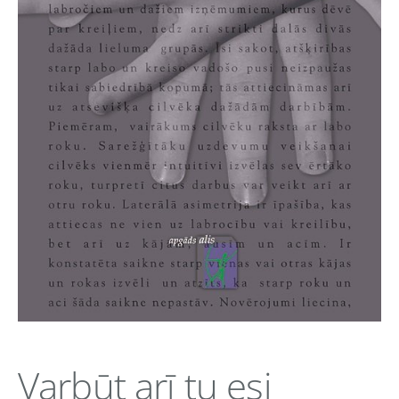
Varbūt arī tu esi