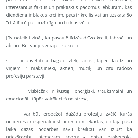
interesantus faktus un praktiskus padomus jebkuram, kas
diendienā ir blakus kreilim, pats ir kreilis vai arī uzskata šo
"citādību" par nozīmīgu un izziņas vērtu.
Jūs noteikti zināt, ka pasaulē līdzās dzīvo kreiļi, labroči un
abroči. Bet vai jūs zinājāt, ka kreiļi:
·
ir apveltīti ar bagātu iztēli, radoši, tāpēc daudzi no
viņiem ir mākslinieki, aktieri, mūziķi un citu radošo
profesiju pārstāvji;
·
visbiežāk ir kustīgi, enerģiski, trauksmaini un
emocionāli, tāpēc vairāk cieš no stresa;
·
var būt ierobežoti dažādu profesiju izvēlē, kurās
nepieciešami speciāli instrumenti un iekārtas, un tajā pašā
laikā dažās nodarbēs savu kreilību var izjust kā
priekšrocību, piemēram, sportā - tenisā, basketbolā,