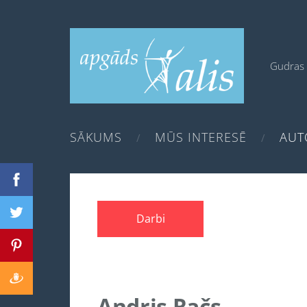
Gudras 
SĀKUMS
MŪS INTERESĒ
AUT
Darbi
Andris Račs