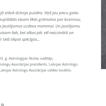
ā stāvā dzīvoja puisēns. Viņš jau piecu gadu
raujošākās viņam likās grāmatas par kosmosu,
sus jautājumus uzdeva mammai. Un jautājumu
visam liels, bet alkas pēc vēl neizzinātā un
r tieši tikpat spēcīgas...
. g. Astroloģijas Skolas vadītājs.
trologu Asociācijas prezidents. Latvijas Astrologu
Latvijas Astrologu Asociācijas valdes loceklis.
 S)