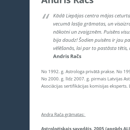
Kādā Liepājas centra mājas ceturtaj
vecumā lasīja grāmatas, un visaiz
nākotni un zvaigznēm. Puisēns vi
bija daudz! Šodien puisēns ir jau pa
vēlēšanās, lai par to pastāsta tētis, i
Andris Račs
No 1992. g. Astrologa privātā prakse. No 1993
No 2000. g. līdz 2007. g. pirmais Latvijas As
Asociācijas sertifikācijas komisijas eksperts. 
Andra Rača grāmatas:
Astroloģiskais savedējs
, 2005
(apgāds ALI