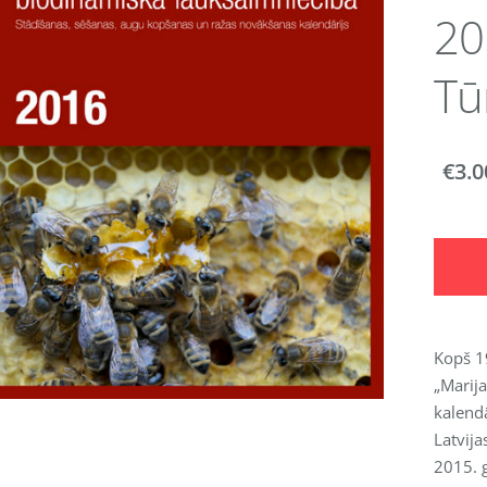
20
Tū
€3.0
Kopš 1
„Marij
kalendā
Latvija
2015. g