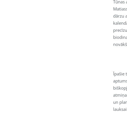
Tūnas 
Matias
dārzu 
kalend
precīzu
biodin
novākš
Īpašie 
aptums
biškop
atmiņa
un plan
lauksa