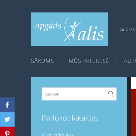
Gudras 
SĀKUMS
MŪS INTERESĒ
AUT
Pārlūkot katalogu
Visas grāmatas