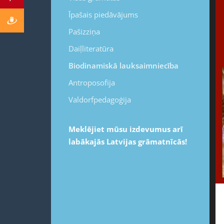
Īpašais piedāvājums
Pašizziņa
Daiļliteratūra
Biodinamiskā lauksaimniecība
Antroposofija
Valdorfpedagoģija
Meklējiet mūsu izdevumus arī
labākajās Latvijas grāmatnīcās!