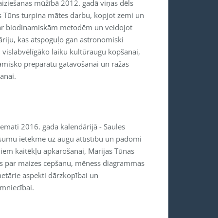
aiziešanas mūžībā 2012. gadā viņas dēls
s Tūns turpina mātes darbu, kopjot zemi un
ar biodinamiskām metodēm un veidojot
āriju, kas atspoguļo gan astronomiski
 vislabvēlīgāko laiku kultūraugu kopšanai,
amisko preparātu gatavošanai un ražas
anai.
temati 2016. gada kalendārijā - Saules
umu ietekme uz augu attīstību un padomi
jiem kaitēkļu apkarošanai, Marijas Tūnas
s par maizes cepšanu, mēness diagrammas
etārie aspekti dārzkopībai un
imniecībai.