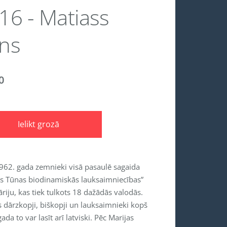
16 - Matiass
ns
0
Ielikt grozā
962. gada zemnieki visā pasaulē sagaida
as Tūnas biodinamiskās lauksaimniecības”
riju, kas tiek tulkots 18 dažādās valodās.
s dārzkopji, biškopji un lauksaimnieki kopš
ada to var lasīt arī latviski. Pēc Marijas