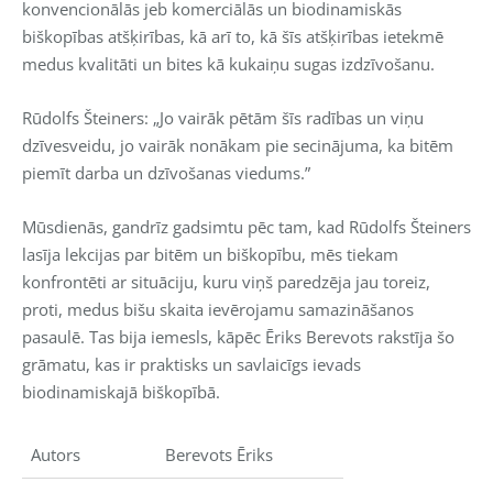
konvencionālās jeb komerciālās un biodinamiskās
biškopības atšķirības, kā arī to, kā šīs atšķirības ietekmē
medus kvalitāti un bites kā kukaiņu sugas izdzīvošanu.
Rūdolfs Šteiners: „Jo vairāk pētām šīs radības un viņu
dzīvesveidu, jo vairāk nonākam pie secinājuma, ka bitēm
piemīt darba un dzīvošanas viedums.”
Mūsdienās, gandrīz gadsimtu pēc tam, kad Rūdolfs Šteiners
lasīja lekcijas par bitēm un biškopību, mēs tiekam
konfrontēti ar situāciju, kuru viņš paredzēja jau toreiz,
proti, medus bišu skaita ievērojamu samazināšanos
pasaulē. Tas bija iemesls, kāpēc Ēriks Berevots rakstīja šo
grāmatu, kas ir praktisks un savlaicīgs ievads
biodinamiskajā biškopībā.
Autors
Berevots Ēriks