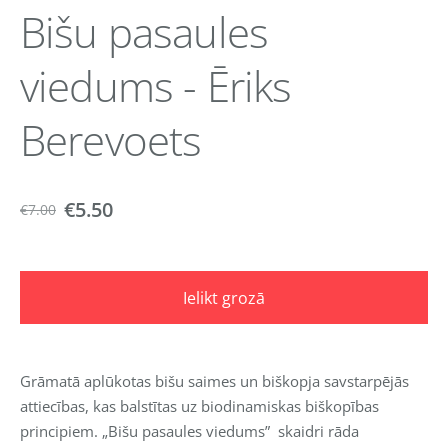
Bišu pasaules
viedums - Ēriks
Berevoets
€5.50
€7.00
Ielikt grozā
Grāmatā aplūkotas bišu saimes un biškopja savstarpējās
attiecības, kas balstītas uz biodinamiskas biškopības
principiem. „Bišu pasaules viedums” skaidri rāda