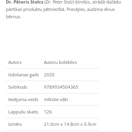
Dr. Pēteris Štolcs
(
Dr. Peter Stolz
) ķīmiķis, strādā dažādu
pārtikas produktu pētniecībā. Precējies, audzina divus
bērnus.
Autors
Autoru kolektīvs
Izdošanas gads
2020
Svītrkods
9789934504365
Iesējuma veids
mīkstie vāki
Lappušu skaits
126
Izmērs
21.0cm x 14.8cm x 0.9
cm