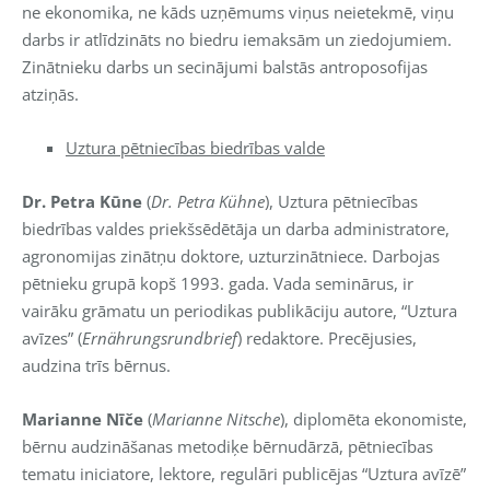
ne ekonomika, ne kāds uzņēmums viņus neietekmē, viņu
darbs ir atlīdzināts no biedru iemaksām un ziedojumiem.
Zinātnieku darbs un secinājumi balstās antroposofijas
atziņās.
Uztura pētniecības biedrības valde
Dr. Petra Kūne
(
Dr. Petra Kühne
), Uztura pētniecības
biedrības valdes priekšsēdētāja un darba administratore,
agronomijas zinātņu doktore, uzturzinātniece. Darbojas
pētnieku grupā kopš 1993. gada. Vada seminārus, ir
vairāku grāmatu un periodikas publikāciju autore, “Uztura
avīzes” (
Ernährungsrundbrief
) redaktore. Precējusies,
audzina trīs bērnus.
Marianne Nīče
(
Marianne Nitsche
), diplomēta ekonomiste,
bērnu audzināšanas metodiķe bērnudārzā, pētniecības
tematu iniciatore, lektore, regulāri publicējas “Uztura avīzē”