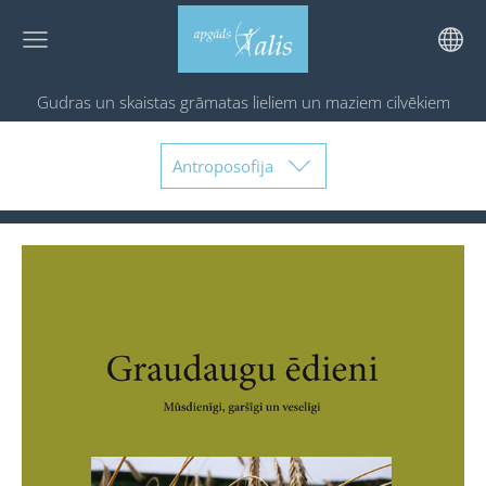
Gudras un skaistas grāmatas
lieliem un maziem cilvēkiem
Antroposofija