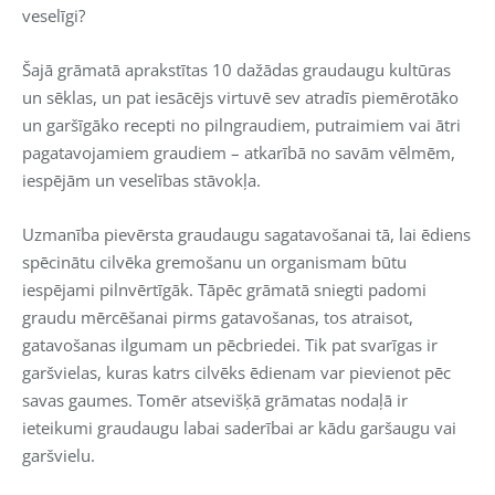
veselīgi?
Šajā grāmatā aprakstītas 10 dažādas graudaugu kultūras
un sēklas, un pat iesācējs virtuvē sev atradīs piemērotāko
un garšīgāko recepti no pilngraudiem, putraimiem vai ātri
pagatavojamiem graudiem – atkarībā no savām vēlmēm,
iespējām un veselības stāvokļa.
Uzmanība pievērsta graudaugu sagatavošanai tā, lai ēdiens
spēcinātu cilvēka gremošanu un organismam būtu
iespējami pilnvērtīgāk. Tāpēc grāmatā sniegti padomi
graudu mērcēšanai pirms gatavošanas, tos atraisot,
gatavošanas ilgumam un pēcbriedei. Tik pat svarīgas ir
garšvielas, kuras katrs cilvēks ēdienam var pievienot pēc
savas gaumes. Tomēr atsevišķā grāmatas nodaļā ir
ieteikumi graudaugu labai saderībai ar kādu garšaugu vai
garšvielu.