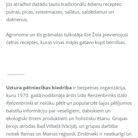
Jūs atradīsit dažādu tautu tradicionālu ēdienu receptes:
putras, picas, sviestmaizes, salātus, saldēdienus un
dzērienus.
Agronome un šīs grāmatas tulkotāja Ilze Žola pievienojusi
četras receptes, kuras viņas mājās gatavo kopš bērnības.
________
Uztura pētniecības biedrība
ir bezpeļņas organizācija,
kuru 1970. gadā nodibināja ārsts Udo Renzenbrinks (
Udo
Renzenbrink
) ar nolūku pētīt un popularizēt šajos pētījumos
balstītu informāciju par veselīgiem, dabiskiem un
ekoloģiski tīriem produktiem un holistisku ēšanu. Grupas
birojs atrodas Bad Vilbelā (Vācijā), un grupas darbība
notiek Reinas un Mainas reģionā. Zinātnieki ir neatkarīgi un