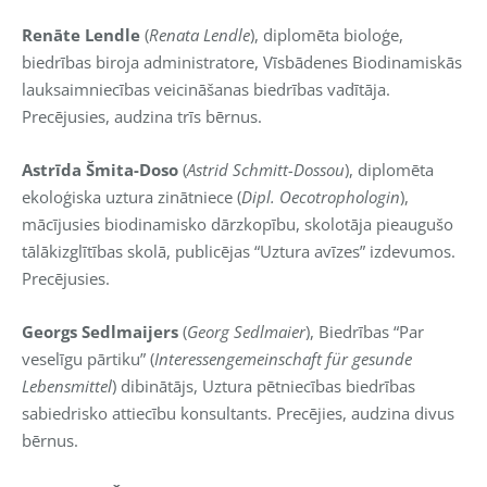
Renāte Lendle
(
Renata Lendle
), diplomēta bioloģe,
biedrības biroja administratore, Vīsbādenes Biodinamiskās
lauksaimniecības veicināšanas biedrības vadītāja.
Precējusies, audzina trīs bērnus.
Astrīda Šmita-Doso
(
Astrid Schmitt-Dossou
), diplomēta
ekoloģiska uztura zinātniece (
Dipl. Oecotrophologin
),
mācījusies biodinamisko dārzkopību, skolotāja pieaugušo
tālākizglītības skolā, publicējas “Uztura avīzes” izdevumos.
Precējusies.
Georgs Sedlmaijers
(
Georg Sedlmaier
), Biedrības “Par
veselīgu pārtiku” (
Interessengemeinschaft für gesunde
Lebensmittel
) dibinātājs, Uztura pētniecības biedrības
sabiedrisko attiecību konsultants. Precējies, audzina divus
bērnus.