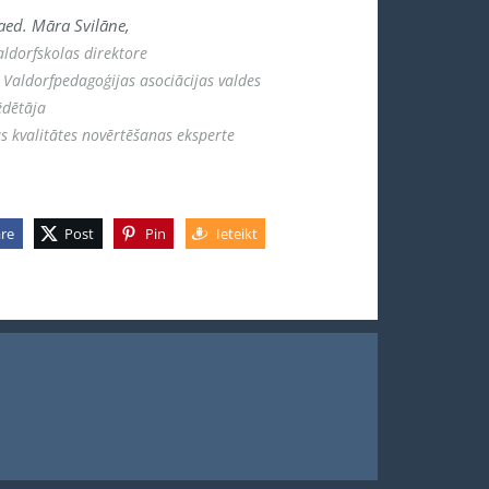
aed. Māra Svilāne,
aldorfskolas direktore
s Valdorfpedagoģijas asociācijas valdes
ēdētāja
bas kvalitātes novērtēšanas eksperte
re
Post
Pin
Ieteikt