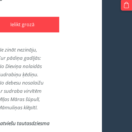
Ielikt grozā
e zināt nezināju,
Kur pādiņa gadījās:
No Dieviņa nolaidās
Sudrabiņu ķēdiņu.
No debesu nosalaižu
Ar sudraba virvītēm
īļas Māras šūpulī,
āmuliņas klēpītī.
Latviešu tautasdziesma