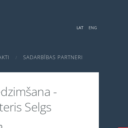
LAT
ENG
KTI
SADARBĪBAS PARTNERI
dzimšana -
teris Selgs
0