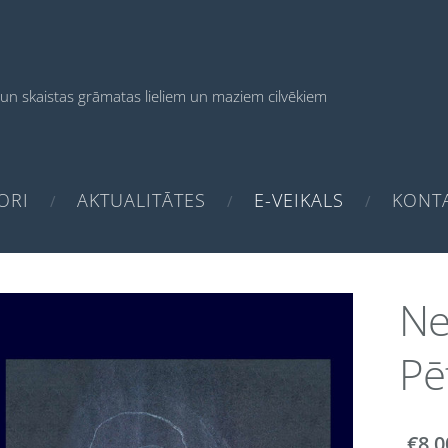
un skaistas grāmatas
lieliem un maziem cilvēkiem
ORI
AKTUALITĀTES
E-VEIKALS
KONTA
Ne
Pē
€8.0