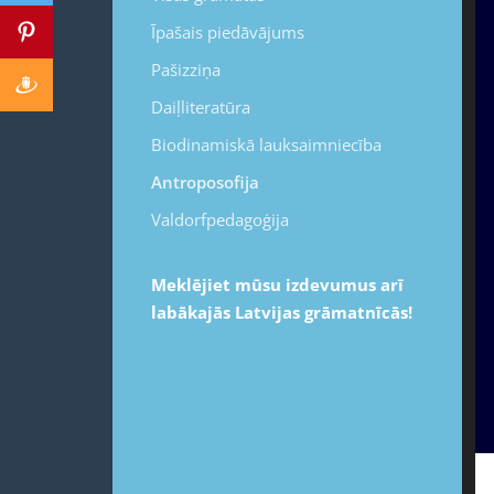
Īpašais piedāvājums
Pašizziņa
Daiļliteratūra
Biodinamiskā lauksaimniecība
Antroposofija
Valdorfpedagoģija
Meklējiet mūsu izdevumus arī
labākajās Latvijas grāmatnīcās!