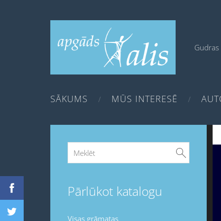
Gudras 
SĀKUMS
MŪS INTERESĒ
AUT
Pārlūkot katalogu
Visas grāmatas