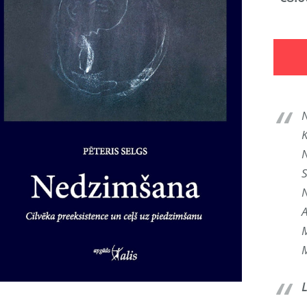
N
M
M