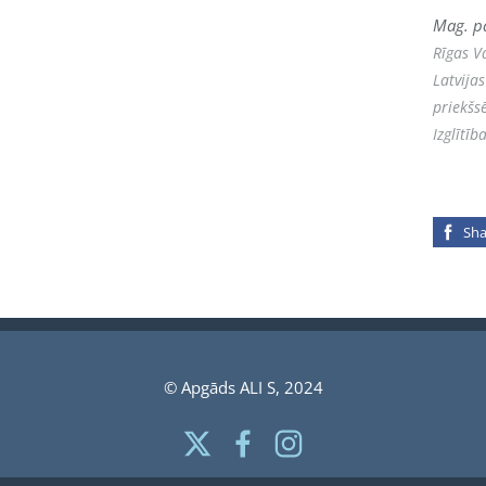
Mag. p
Rīgas V
Latvija
priekšs
Izglītī
Sha
© Apgāds ALI S, 2024