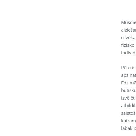
Mūsdien
aizieša
cilvēka
fizisko
individ
Pēteri
apzināt
līdz mā
būtisk
izvēlēt
atbild
saistoš
katram
labāk 