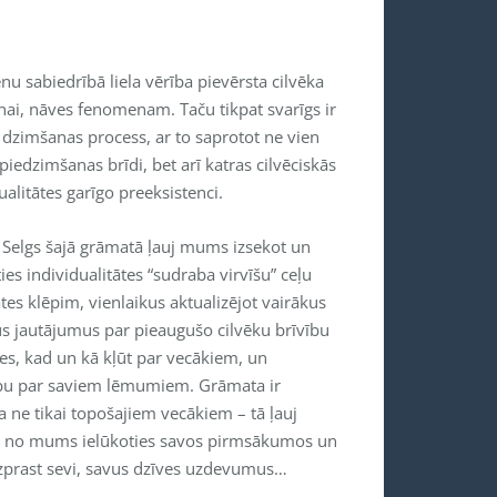
u sabiedrībā liela vērība pievērsta cilvēka
nai, nāves fenomenam. Taču tikpat svarīgs ir
 dzimšanas process, ar to saprotot ne vien
 piedzimšanas brīdi, bet arī katras cilvēciskās
ualitātes garīgo preeksistenci.
s Selgs šajā grāmatā ļauj mums izsekot un
ies individualitātes “sudraba virvīšu” ceļu
tes klēpim, vienlaikus aktualizējot vairākus
us jautājumus par pieaugušo cilvēku brīvību
ies, kad un kā kļūt par vecākiem, un
ību par saviem lēmumiem. Grāmata ir
a ne tikai topošajiem vecākiem – tā ļauj
 no mums ielūkoties savos pirmsākumos un
izprast sevi, savus dzīves uzdevumus…