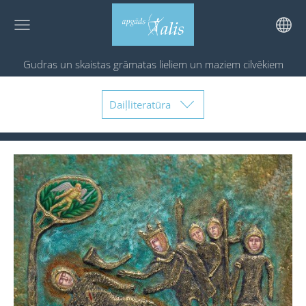
Gudras un skaistas grāmatas
lieliem un maziem cilvēkiem
Daiļliteratūra