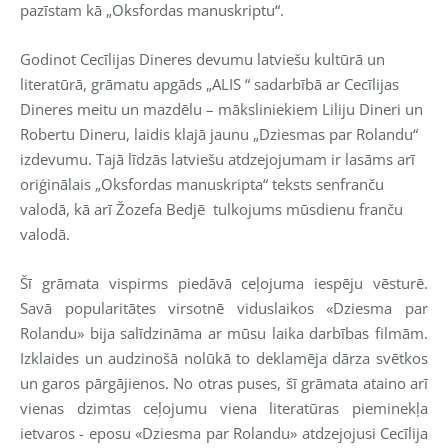
pazīstam kā „Oksfordas manuskriptu“.
Godinot Cecīlijas Dineres devumu latviešu kultūrā un
literatūrā, grāmatu apgāds „ALIS “ sadarbībā ar Cecīlijas
Dineres meitu un mazdēlu – māksliniekiem Liliju Dineri un
Robertu Dineru, laidis klajā jaunu „Dziesmas par Rolandu“
izdevumu. Tajā līdzās latviešu atdzejojumam ir lasāms arī
oriģinālais „Oksfordas manuskripta“ teksts senfranču
valodā, kā arī Žozefa Bedjē tulkojums mūsdienu franču
valodā.
Šī grāmata vispirms piedāvā ceļojuma iespēju vēsturē.
Savā popularitātes virsotnē viduslaikos «Dziesma par
Rolandu» bija salīdzināma ar mūsu laika darbības filmām.
Izklaides un audzinošā nolūkā to deklamēja dārza svētkos
un garos pārgājienos. No otras puses, šī grāmata ataino arī
vienas dzimtas ceļojumu viena literatūras pieminekļa
ietvaros - eposu «Dziesma par Rolandu» atdzejojusi Cecīlija