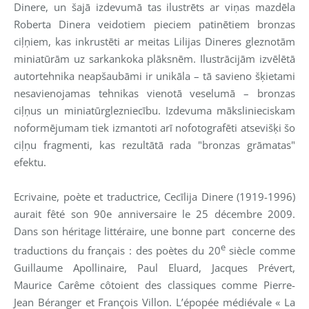
Dinere, un šajā izdevumā tas ilustrēts ar viņas mazdēla
Roberta Dinera veidotiem pieciem patinētiem bronzas
ciļņiem, kas inkrustēti ar meitas Lilijas Dineres gleznotām
miniatūrām uz sarkankoka plāksnēm. Ilustrācijām izvēlētā
autortehnika neapšaubāmi ir unikāla – tā savieno šķietami
nesavienojamas tehnikas vienotā veselumā – bronzas
ciļņus un miniatūrglezniecību. Izdevuma mākslinieciskam
noformējumam tiek izmantoti arī nofotografēti atsevišķi šo
ciļņu fragmenti, kas rezultātā rada "bronzas grāmatas"
efektu.
Ecrivaine, poète et traductrice, Cecīlija Dinere (1919-1996)
aurait fêté son 90e anniversaire le 25 décembre 2009.
Dans son héritage littéraire, une bonne part
concerne des
e
traductions du français : des poètes du 20
siècle comme
Guillaume Apollinaire, Paul Eluard, Jacques Prévert,
Maurice Carême côtoient des classiques comme Pierre-
Jean Béranger et François Villon. L’épopée médiévale « La