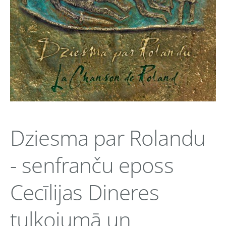
Dziesma par Rolandu
- senfranču eposs
Cecīlijas Dineres
tulkojumā un