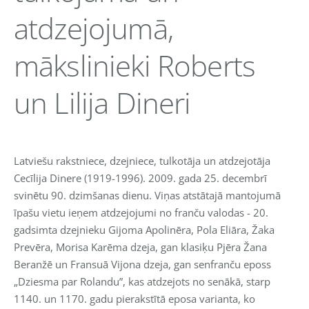
atdzejojumā,
mākslinieki Roberts
un Lilija Dineri
Latviešu rakstniece, dzejniece, tulkotāja un atdzejotāja
Cecīlija Dinere (1919-1996).
2009. gada 25. decembrī
svinētu 90. dzimšanas dienu. Viņas atstātajā mantojumā
īpašu vietu ieņem atdzejojumi no franču valodas - 20.
gadsimta dzejnieku Gijoma Apolinēra, Pola Eliāra, Žaka
Prevēra, Morisa Karēma dzeja, gan klasiķu Pjēra Žana
Beranžē un Fransuā Vijona dzeja, gan senfranču eposs
„Dziesma par Rolandu”, kas atdzejots no senākā, starp
1140. un 1170. gadu pierakstītā eposa varianta, ko