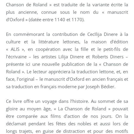
Chanson de Roland » est traduite de la variante écrite la
plus ancienne, connue sous le nom du « manuscrit
d’Oxford » (datée entre 1140 et 1170).
En commémorant la contribution de Cecīlija Dinere à la
culture et la littérature lettones, la maison d’édition
« ALIS », en coopération avec la fille et le petit-fils de
l’écrivaine – les artistes Lilija Dinere et Roberts Diners –
présente ici une nouvelle publication de la « Chanson de
Roland ». Le lecteur appréciera la traduction lettone, et, en
face, l’original – le manuscrit d’Oxford en ancien français et
sa traduction en français moderne par Joseph Bédier.
Ce livre offre un voyage dans l’histoire. Au sommet de sa
gloire au moyen âge, « La Chanson de Roland » pouvait
être comparée aux films d’action de nos jours. On la
déclamait pendant les fêtes des nobles et aussi lors de
longs trajets, en guise de distraction et pour des motifs