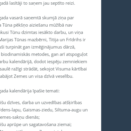
adā lasītāji to saņem jau septīto reizi.
gada vasarā saņemtā skumjā ziņa par
a Tūna pēkšņo aiziešanu mūžībā nav
ukusi Tūnu dzimtas iesākto darbu, un viņa
Marijas Tūnas mazbērni, Titija un Frīdrihs ir
ši turpināt gan izmēģinājumus dārzā,
t biodinamiskās metodes, gan arī atspoguļot
arbu kalendārijā, dodot iespēju zemniekiem
saulē ražīgi strādāt, sekojot Visuma kārtībai
labājot Zemes un visa dzīvā veselību.
ada kalendārija īpašie temati:
išu dzīves, darba un uzvedības atšķirības
dens-lapu, Gaismas-ziedu, Siltuma-augu un
emes-sakņu dienās;
išu aprūpe un sagatavošana ziemai;