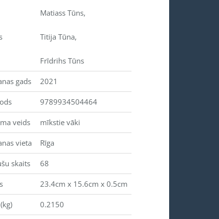
Matiass Tūns,
s
Titija Tūna,
Frīdrihs Tūns
anas gads
2021
kods
9789934504464
uma veids
mīkstie vāki
anas vieta
Rīga
šu skaits
68
s
23.4cm x 15.6cm x 0.5cm
(kg)
0.2150