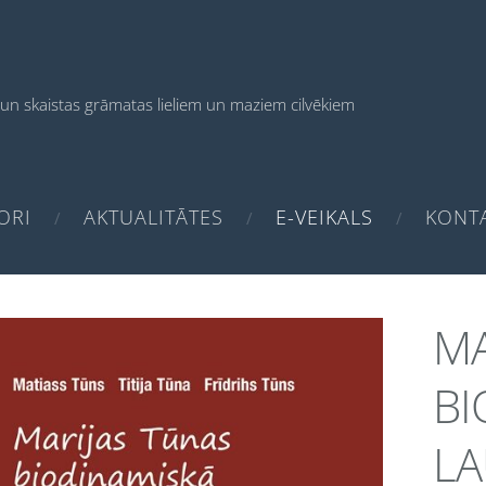
un skaistas grāmatas
lieliem un maziem cilvēkiem
ORI
AKTUALITĀTES
E-VEIKALS
KONTA
MA
BI
LA