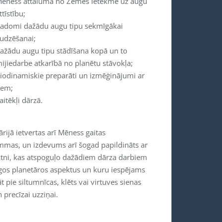
ēness attāluma no Zemes ietekme uz augu
ttīstību;
adomi dažādu augu tipu sekmīgākai
udzēšanai;
ažādu augu tipu stādīšana kopā un to
ijiedarbe atkarībā no planētu stāvokļa;
iodinamiskie preparāti un izmēģinājumi ar
iem;
aitēkļi dārzā.
rijā ietvertas arī Mēness gaitas
mmas, un izdevums arī šogad papildināts ar
iktni, kas atspoguļo dažādiem dārza darbiem
īgos planetāros aspektus un kuru iespējams
āt pie siltumnīcas, klēts vai virtuves sienas
n precīzai uzziņai.