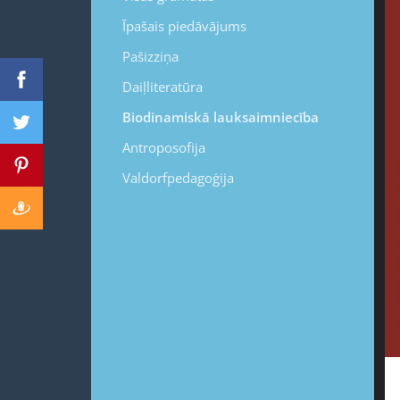
Īpašais piedāvājums
Pašizziņa
Daiļliteratūra
Biodinamiskā lauksaimniecība
Antroposofija
Valdorfpedagoģija