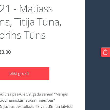
21 - Matiass
ns, Titija Tūna,
īdrihs Tūns
€3.00
Ielikt grozā
ki visā pasaulē 59. gadu saņem “Marijas
biodinamiskās lauksaimniecības”
riju. Tas tiek tulkots 18 valodās, un latviski