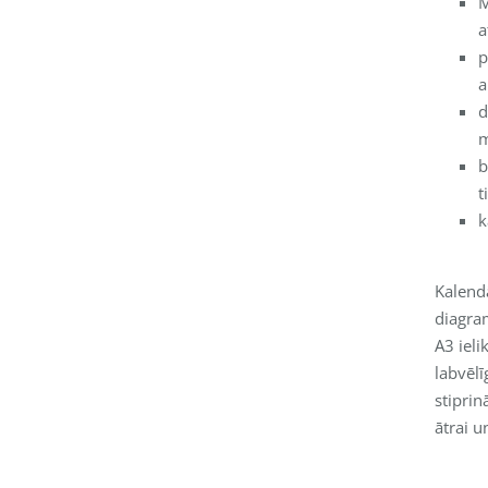
M
a
p
a
d
m
b
t
k
Kalendā
diagra
A3 iel
labvēl
stiprin
ātrai u