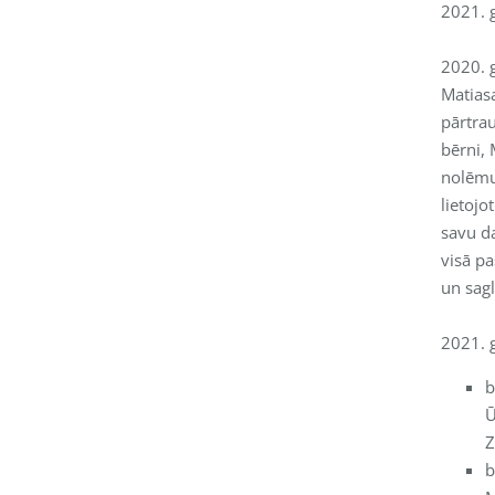
2021. g
2020. 
Matias
pārtra
bērni, 
nolēmu
lietojo
savu d
visā pa
un sag
2021. g
b
Ū
Z
b