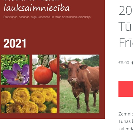
20
Tū
Fr
€8.00
Zemnie
Tūnas 
kalendā