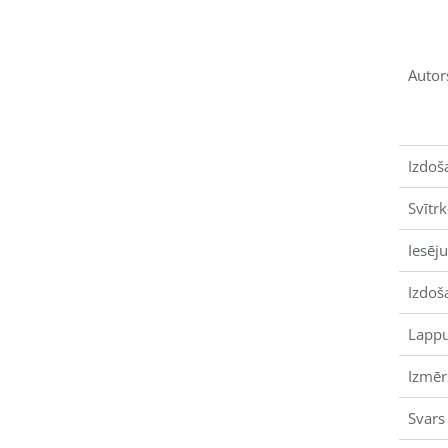
Autor
Izdoš
Svītr
Iesēj
Izdoš
Lappu
Izmēr
Svars 