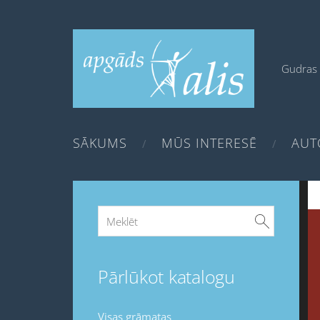
Gudras 
SĀKUMS
MŪS INTERESĒ
AUT
Pārlūkot katalogu
Visas grāmatas