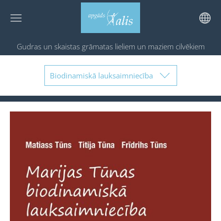
Gudras un skaistas grāmatas
lieliem un maziem cilvēkiem
Biodinamiskā lauksaimniecība