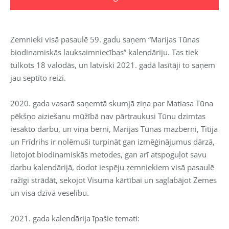
Zemnieki visā pasaulē 59. gadu saņem “Marijas Tūnas
biodinamiskās lauksaimniecības” kalendāriju. Tas tiek
tulkots 18 valodās, un latviski 2021. gadā lasītāji to saņem
jau septīto reizi.
2020. gada vasarā saņemtā skumjā ziņa par Matiasa Tūna
pēkšņo aiziešanu mūžībā nav pārtraukusi Tūnu dzimtas
iesākto darbu, un viņa bērni, Marijas Tūnas mazbērni, Titija
un Frīdrihs ir nolēmuši turpināt gan izmēģinājumus dārzā,
lietojot biodinamiskās metodes, gan arī atspoguļot savu
darbu kalendārijā, dodot iespēju zemniekiem visā pasaulē
ražīgi strādāt, sekojot Visuma kārtībai un saglabājot Zemes
un visa dzīvā veselību.
2021. gada kalendārija īpašie temati: