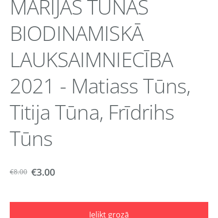
MARIJAS TŪNAS
BIODINAMISKĀ
LAUKSAIMNIECĪBA
2021 - Matiass Tūns,
Titija Tūna, Frīdrihs
Tūns
€3.00
€8.00
Ielikt grozā