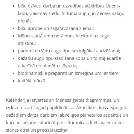
bišu dzīves, darba un uzvedības atšķirības Ūdens-
lapu, Gaismas-ziedu, Siltuma-augu un Zemes-sakņu
dienās;
bišu aprūpe un sagatavošana ziemai;
Mēness attāluma no Zemes ietekme uz augu
attīstību;
padomi dažādu augu tipu sekmīgākai audzēšanai;
dažādu augu tipu stādīšana kopā un to mijiedarbe
atkarībā no planētu stāvokļa;
biodinamiskie preparāti un izmēģinājumi ar tiem;
kaitēkļi dārzā.
Kalendārijā ietvertas arī Mēness gaitas diagrammas, un
izdevums arī šogad papildināts ar A3 ieliktni, kas atspoguļo
dažādiem dārza darbiem labvēlīgos planetāros aspektus un
kuru iespējams stiprināt pie siltumnīcas, klēts vai virtuves
sienas ātrai un precīzai uzziņai.