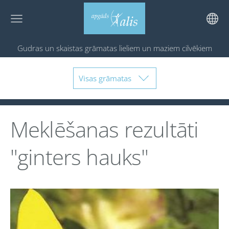
Gudras un skaistas grāmatas
lieliem un maziem cilvēkiem
Visas grāmatas
Meklēšanas rezultāti
"ginters hauks"