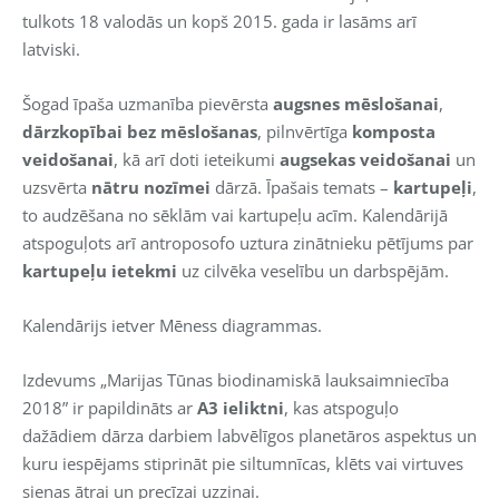
tulkots 18 valodās un kopš 2015. gada ir lasāms arī
latviski.
Šogad īpaša uzmanība pievērsta
augsnes mēslošanai
,
dārzkopībai bez mēslošanas
, pilnvērtīga
komposta
veidošanai
, kā arī doti ieteikumi
augsekas veidošanai
un
uzsvērta
nātru nozīmei
dārzā. Īpašais temats –
kartupeļi
,
to audzēšana no sēklām vai kartupeļu acīm. Kalendārijā
atspoguļots arī antroposofo uztura zinātnieku pētījums par
kartupeļu ietekmi
uz cilvēka veselību un darbspējām.
Kalendārijs ietver Mēness diagrammas.
Izdevums „Marijas Tūnas biodinamiskā lauksaimniecība
2018” ir papildināts ar
A3 ieliktni
, kas atspoguļo
dažādiem dārza darbiem labvēlīgos planetāros aspektus un
kuru iespējams stiprināt pie siltumnīcas, klēts vai virtuves
sienas ātrai un precīzai uzziņai.