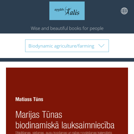
Wise and beautiful books for people
Biodynamic agriculture/farming