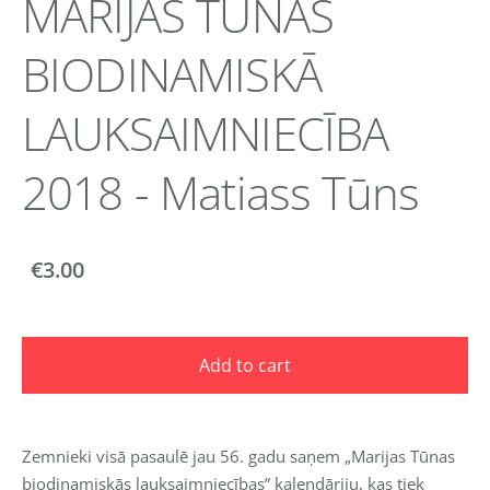
MARIJAS TŪNAS
BIODINAMISKĀ
LAUKSAIMNIECĪBA
2018 - Matiass Tūns
€3.00
Add to cart
Zemnieki visā pasaulē jau 56. gadu saņem „Marijas Tūnas
biodinamiskās lauksaimniecības” kalendāriju, kas tiek